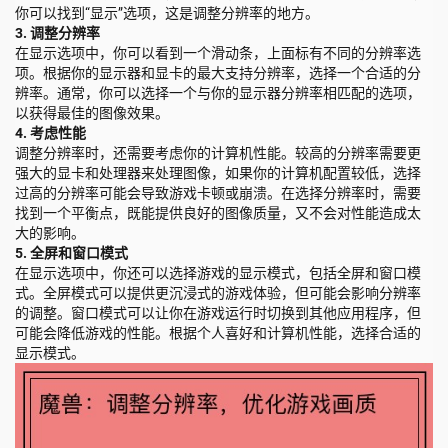
你可以找到“显示”选项，这是调整分辨率的地方。
3. 调整分辨率
在显示选项中，你可以看到一个滑动条，上面标有不同的分辨率选
项。根据你的显示器和显卡的最大支持分辨率，选择一个合适的分
辨率。通常，你可以选择一个与你的显示器分辨率相匹配的选项，
以获得最佳的图像效果。
4. 考虑性能
调整分辨率时，还需要考虑你的计算机性能。较高的分辨率需要更
强大的显卡和处理器来处理图像，如果你的计算机配置较低，选择
过高的分辨率可能会导致游戏卡顿或崩溃。在选择分辨率时，需要
找到一个平衡点，既能提供良好的图像质量，又不会对性能造成太
大的影响。
5. 全屏和窗口模式
在显示选项中，你还可以选择游戏的显示模式，包括全屏和窗口模
式。全屏模式可以提供更沉浸式的游戏体验，但可能会影响分辨率
的调整。窗口模式可以让你在游戏运行时切换到其他应用程序，但
可能会降低游戏的性能。根据个人喜好和计算机性能，选择合适的
显示模式。