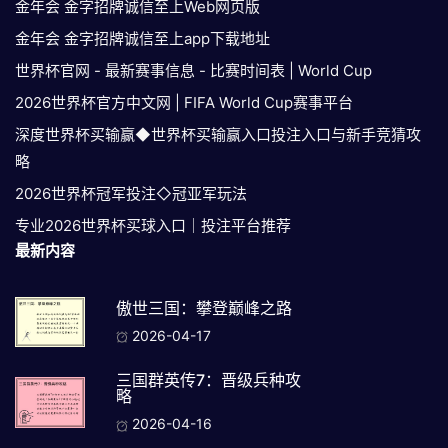
金年会 金字招牌诚信至上Web网页版
金年会 金字招牌诚信至上app下载地址
世界杯官网 - 最新赛事信息 - 比赛时间表 | World Cup
2026世界杯官方中文网 | FIFA World Cup赛事平台
深度世界杯买输赢◆世界杯买输赢入口投注入口与新手竞猜攻
略
2026世界杯冠军投注◇冠亚军玩法
专业2026世界杯买球入口｜投注平台推荐
最新内容
傲世三国：攀登巅峰之路
2026-04-17
三国群英传7：晋级兵种攻
略
2026-04-16