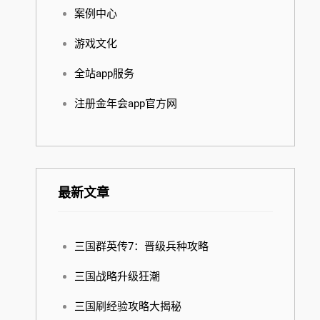
案例中心
游戏文化
全站app服务
注册金年会app官方网
最新文章
三国群英传7：晋级兵种攻略
三国战略升级狂潮
三国刷经验攻略大揭秘