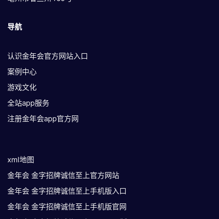
导航
认识金年会官方网站入口
案例中心
游戏文化
全站app服务
注册金年会app官方网
xml地图
金年会 金字招牌诚信至上官方网站
金年会 金字招牌诚信至上手机版入口
金年会 金字招牌诚信至上手机版官网