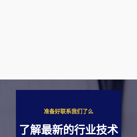
准备好联系我们了么
了解最新的行业技术