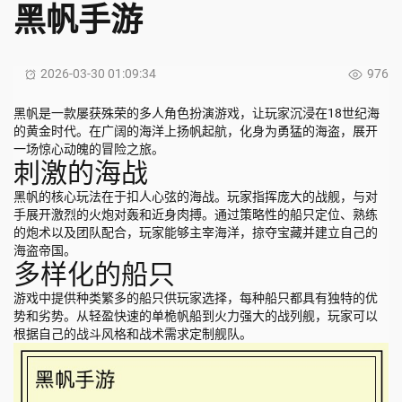
黑帆手游
2026-03-30 01:09:34
976
黑帆是一款屡获殊荣的多人角色扮演游戏，让玩家沉浸在18世纪海
的黄金时代。在广阔的海洋上扬帆起航，化身为勇猛的海盗，展开
一场惊心动魄的冒险之旅。
刺激的海战
黑帆的核心玩法在于扣人心弦的海战。玩家指挥庞大的战舰，与对
手展开激烈的火炮对轰和近身肉搏。通过策略性的船只定位、熟练
的炮术以及团队配合，玩家能够主宰海洋，掠夺宝藏并建立自己的
海盗帝国。
多样化的船只
游戏中提供种类繁多的船只供玩家选择，每种船只都具有独特的优
势和劣势。从轻盈快速的单桅帆船到火力强大的战列舰，玩家可以
根据自己的战斗风格和战术需求定制舰队。