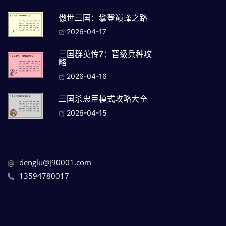
傲世三国：攀登巅峰之路
2026-04-17
三国群英传7：晋级兵种攻
略
2026-04-16
三国杀忠臣模式攻略大全
2026-04-15
denglu@j90001.com
13594780017