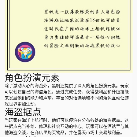
角色扮演元素
除了激动人心的海战外，黑帆还提供了深入的角色扮演元素。玩家
可以创建自己的海盗角色，通过完成任务、获得战利品和升级技能
来发展他们的能力和声望。丰富的对话选项和不同的角色互动让游
戏世界更加生动。
海盗据点
当玩家在海洋上航行时，他们可以停泊在分布各处的海盗据点。这
些据点充当补给、修理和社会互动的中心。玩家可以在酒馆里与其
他海盗交谈，在商店里购买物品，并在露天市场上交易战利品。